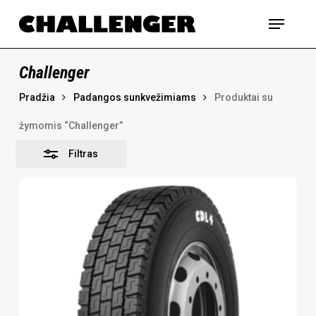
Skip
Menu
to
Uždaryti
main
content
Challenger
Pradžia
Padangos sunkvežimiams
Produktai su
žymomis “Challenger”
Filtras