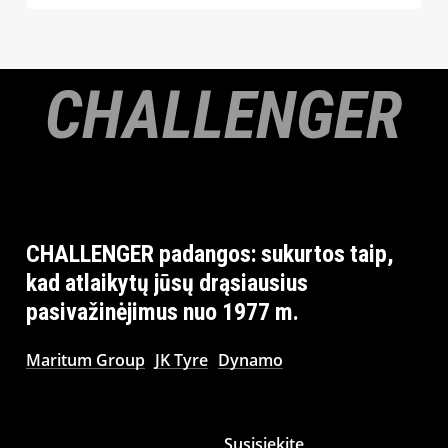
CHALLENGER
CHALLENGER
padangos:
sukurtos
taip,
kad
atlaikytų
jūsų
drąsiausius
pasivažinėjimus
nuo
1977
m.
Maritum Group
JK Tyre
Dynamo
Susisiekite