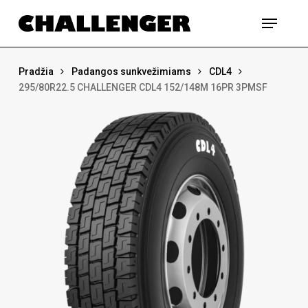
Skip
Menu
to
main
content
Pradžia
Padangos sunkvežimiams
CDL4
295/80R22.5 CHALLENGER CDL4 152/148M 16PR 3PMSF