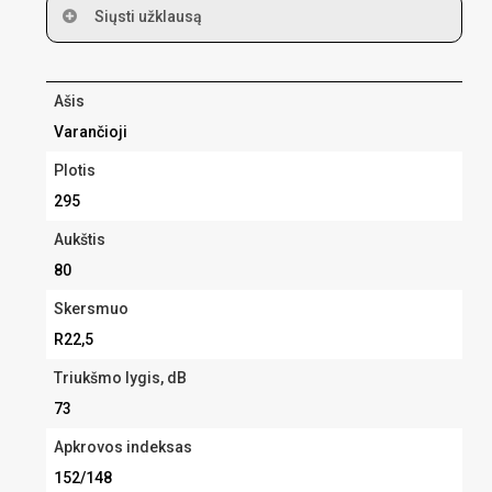
Siųsti užklausą
Jūsų vardas
Ašis
Varančioji
El.paštas
Plotis
295
Aukštis
Telefonas
80
Skersmuo
Žinutė
R22,5
Triukšmo lygis, dB
73
* Sutinku, kad UAB Maritum pateiktų man
pasiūlymus ir jų parengimui bei pateikimui naudotų
Apkrovos indeksas
aukščiau pateiktus duomenis.
152/148