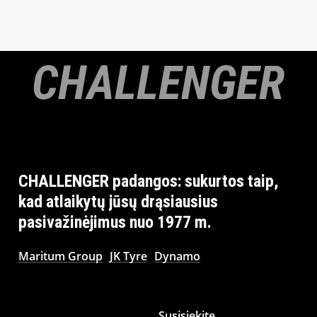
CHALLENGER
CHALLENGER
padangos:
sukurtos
taip,
kad
atlaikytų
jūsų
drąsiausius
pasivažinėjimus
nuo
1977
m.
Maritum Group
JK Tyre
Dynamo
Susisiekite