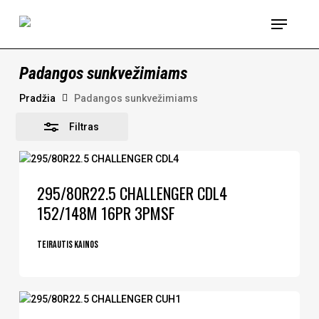
Skip
Menu
to
Uždaryti
main
content
Padangos sunkvežimiams
Pradžia
Padangos sunkvežimiams
Filtras
295/80R22.5 CHALLENGER CDL4
152/148M 16PR 3PMSF
Teirautis kainos