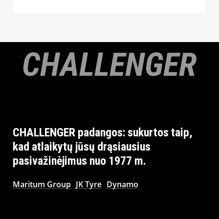
CHALLENGER
CHALLENGER
padangos:
sukurtos
taip,
kad
atlaikytų
jūsų
drąsiausius
pasivažinėjimus
nuo
1977
m.
Maritum Group
JK Tyre
Dynamo