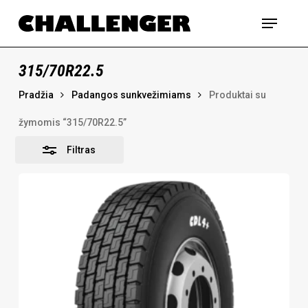
Skip
Menu
to
Uždaryti
main
content
315/70R22.5
Pradžia
Padangos sunkvežimiams
Produktai su
žymomis “315/70R22.5”
Filtras